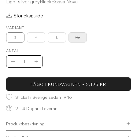
Light silver grey
Black
Bossa Nova
Storleksguide
VARIANT
S
M
L
XL
ANTAL
Antal
Minska
Öka
antal
antal
LÄGG I KUNDVAGNEN
2,195 KR
Stickat i Sverige sedan 1946
2 - 4 Dagars Leverans
Produktbeskrivning