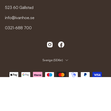
523 60 Gällstad
info@ivanhoe.se
0321-688 700
Land
Sverige (SEKkr)