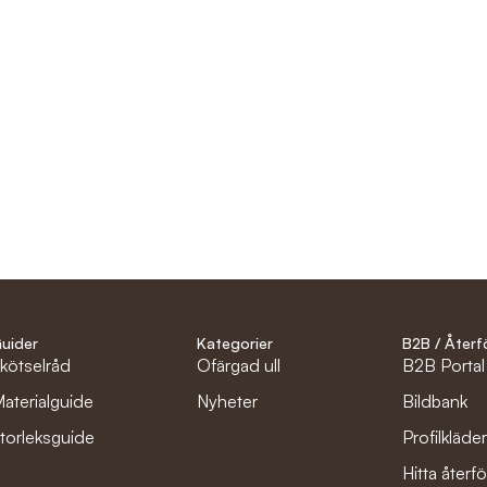
uider
Kategorier
B2B / Återf
kötselråd
Ofärgad ull
B2B Portal
aterialguide
Nyheter
Bildbank
torleksguide
Profilkläde
Hitta återfö