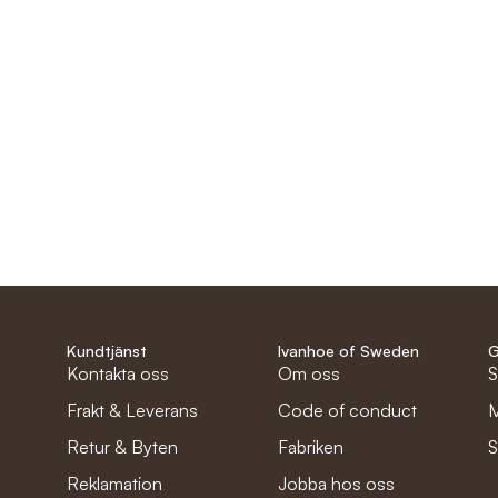
Kundtjänst
Ivanhoe of Sweden
G
Kontakta oss
Om oss
S
Frakt & Leverans
Code of conduct
M
Retur & Byten
Fabriken
S
Reklamation
Jobba hos oss