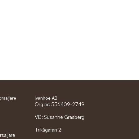
örsäljare
Ivanhoe AB
Org nr: 556409-2749
VD: Susanne Gräsberg
r
Trikågatan 2
rsäljare