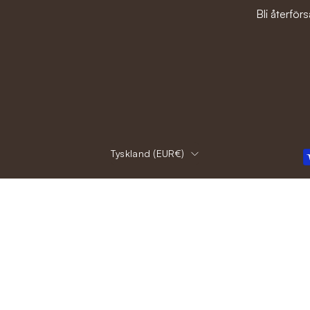
Bli återförs
Land
Tyskland (EUR€)
© 2026,
Ivanhoe of Sweden
.