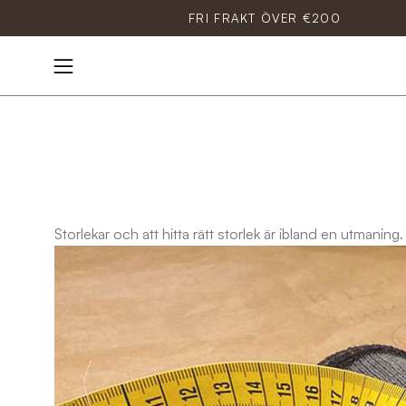
Hoppa
FRI FRAKT ÖVER €200
till
innehåll
Öppna
navigationsmenyn
Storlekar och att hitta rätt storlek är ibland en utmaning