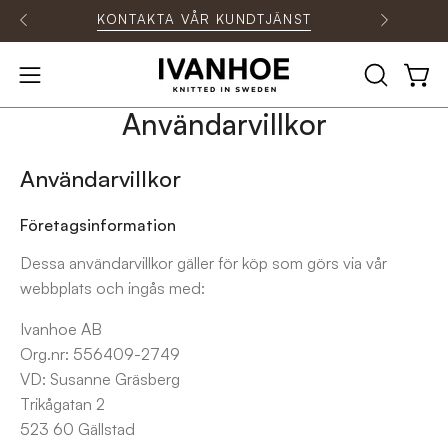
Hoppa
KONTAKTA VÅR KUNDTJÄNST
till
innehåll
ÖPPNA
Öpp
Öppna
SÖKFÄLT
navigationsmenyn
Användarvillkor
Användarvillkor
Företagsinformation
Dessa användarvillkor gäller för köp som görs via vår
webbplats och ingås med:
Ivanhoe AB
Org.nr: 556409-2749
VD: Susanne Gräsberg
Trikågatan 2
523 60 Gällstad