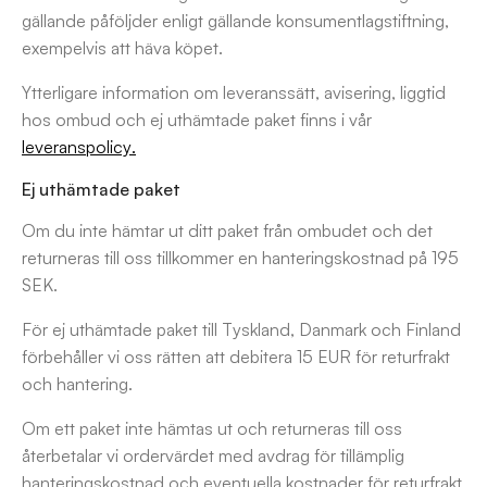
gällande påföljder enligt gällande konsumentlagstiftning,
exempelvis att häva köpet.
Ytterligare information om leveranssätt, avisering, liggtid
hos ombud och ej uthämtade paket finns i vår
leveranspolicy.
Ej uthämtade paket
Om du inte hämtar ut ditt paket från ombudet och det
returneras till oss tillkommer en hanteringskostnad på 195
SEK.
För ej uthämtade paket till Tyskland, Danmark och Finland
förbehåller vi oss rätten att debitera 15 EUR för returfrakt
och hantering.
Om ett paket inte hämtas ut och returneras till oss
återbetalar vi ordervärdet med avdrag för tillämplig
hanteringskostnad och eventuella kostnader för returfrakt