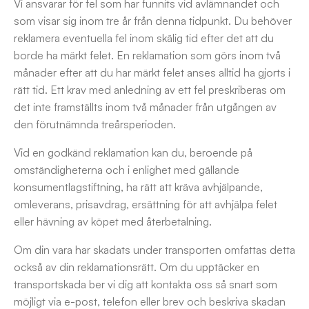
Vi ansvarar för fel som har funnits vid avlämnandet och
som visar sig inom tre år från denna tidpunkt. Du behöver
reklamera eventuella fel inom skälig tid efter det att du
borde ha märkt felet. En reklamation som görs inom två
månader efter att du har märkt felet anses alltid ha gjorts i
rätt tid. Ett krav med anledning av ett fel preskriberas om
det inte framställts inom två månader från utgången av
den förutnämnda treårsperioden.
Vid en godkänd reklamation kan du, beroende på
omständigheterna och i enlighet med gällande
konsumentlagstiftning, ha rätt att kräva avhjälpande,
omleverans, prisavdrag, ersättning för att avhjälpa felet
eller hävning av köpet med återbetalning.
Om din vara har skadats under transporten omfattas detta
också av din reklamationsrätt. Om du upptäcker en
transportskada ber vi dig att kontakta oss så snart som
möjligt via e-post, telefon eller brev och beskriva skadan