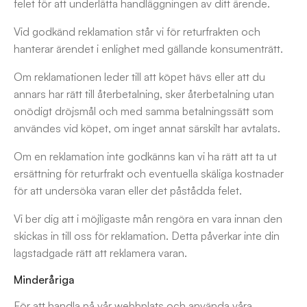
felet för att underlätta handläggningen av ditt ärende.
Vid godkänd reklamation står vi för returfrakten och
hanterar ärendet i enlighet med gällande konsumenträtt.
Om reklamationen leder till att köpet hävs eller att du
annars har rätt till återbetalning, sker återbetalning utan
onödigt dröjsmål och med samma betalningssätt som
användes vid köpet, om inget annat särskilt har avtalats.
Om en reklamation inte godkänns kan vi ha rätt att ta ut
ersättning för returfrakt och eventuella skäliga kostnader
för att undersöka varan eller det påstådda felet.
Vi ber dig att i möjligaste mån rengöra en vara innan den
skickas in till oss för reklamation. Detta påverkar inte din
lagstadgade rätt att reklamera varan.
Minderåriga
För att handla på vår webbplats och använda våra