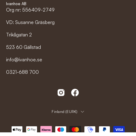
Ivanhoe AB
Org nr: 556409-2749
VD: Susanne Gräsberg
Trikågatan 2
523 60 Gällstad
info@ivanhoe.se
0321-688 700
Land
Finland (EUR€)