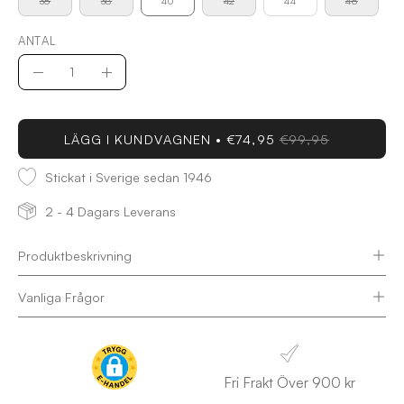
36
38
40
42
44
46
ANTAL
Antal
Minska
Öka
antal
antal
LÄGG I KUNDVAGNEN
€74,95
€99,95
Stickat i Sverige sedan 1946
2 - 4 Dagars Leverans
Produktbeskrivning
Vanliga Frågor
Fri Frakt Över 900 kr