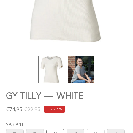
GY TILLY — WHITE
€74,95
€99,95
Spara
25%
VARIANT