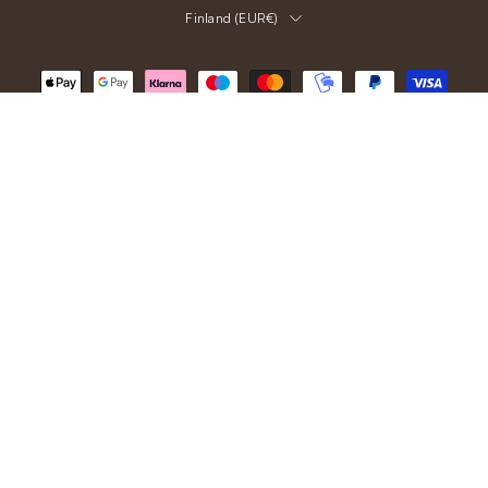
Land
Finland (EUR€)
© 2026,
Ivanhoe of Sweden
.