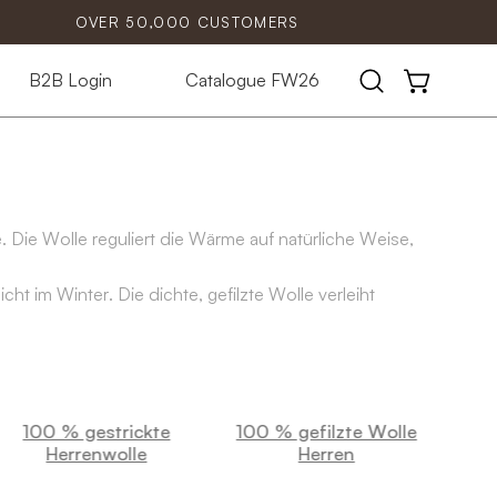
OVER 50,000 CUSTOMERS
B2B Login
Catalogue FW26
Open
OPEN CART
search
bar
. Die Wolle reguliert die Wärme auf natürliche Weise,
 im Winter. Die dichte, gefilzte Wolle verleiht
sind für eine lange Lebensdauer und den täglichen
100 % gestrickte
100 % gefilzte Wolle
Herrenwolle
Herren