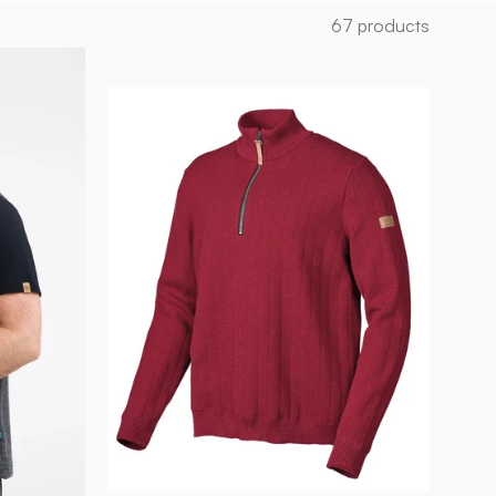
67 products
HUGO
HALF
ZIP,
WINDBREAKER,
100%
E
ULL
—
DEEP
RED
-
Ivanhoe
of
Sweden