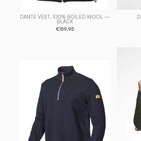
DANTE VEST, 100% BOILED WOOL —
D
BLACK
€159,95
HUGO
HALF
ZIP,
WINDBREAKER,
100%
ULL
—
NAVY
-
Ivanhoe