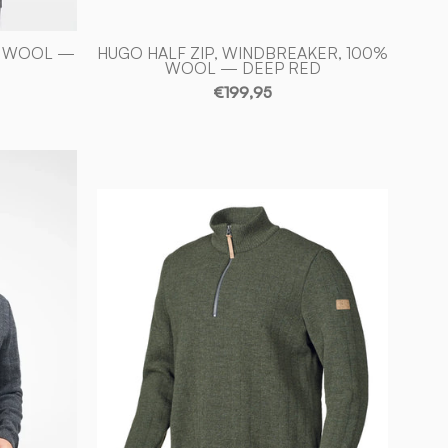
D WOOL —
HUGO HALF ZIP, WINDBREAKER, 100%
WOOL — DEEP RED
€199,95
HUGO
HALF
EAKER,
ZIP,
WINDBREAKER,
100%
ULL
—
LODEN
GREEN
-