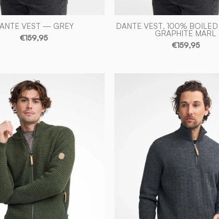
ANTE VEST — GREY
DANTE VEST, 100% BOILE
GRAPHITE MARL
€159,95
€159,95
HUGO
MORITZ
HALF
FULL
ZIP,
ZIP,
WINDBR
100%
100%
ULL
ULL
—
—
LODEN
GREY
GREEN
-
-
Ivanhoe
Ivanhoe
of
of
Sweden
Sweden