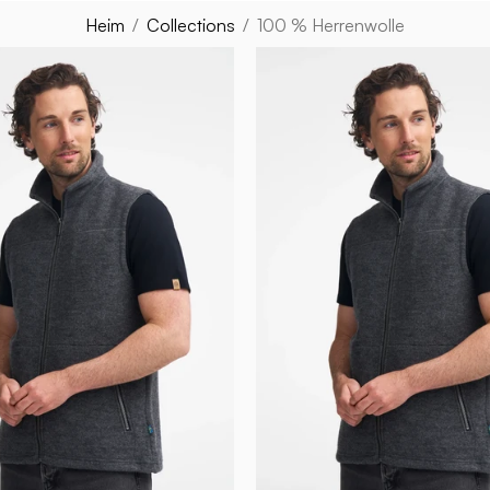
Heim
/
Collections
/
100 % Herrenwolle
DANTE
DANTE
VEST,
VEST,
100%
100%
FILTAD
FILTAD
ULL
ULL
—
—
GREY
GRAPHIT
-
MARL
Ivanhoe
-
of
Ivanhoe
Sweden
of
Sweden