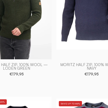
NAVY
-
-
Ivanhoe
Ivanhoe
of
of
Sweden
Sweden
 HALF ZIP, 100% WOOL —
MORITZ HALF ZIP, 100%
LODEN GREEN
NAVY
€179,95
€179,95
RETRO
RETRO
 20%
SAVE UP TO 46%
DUFFY
FREESTY