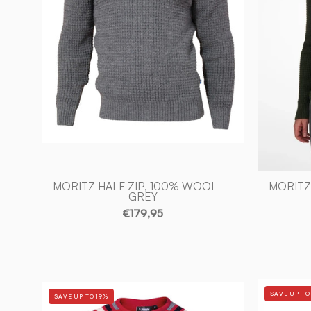
GREY
-
Ivanhoe
of
Sweden
MORITZ HALF ZIP, 100% WOOL —
MORITZ
GREY
€179,95
RETRO
SAVE UP TO
SAVE UP TO 19%
DUFFY