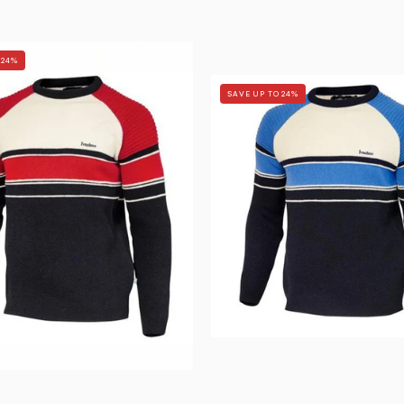
RETRO
 24%
LAKE
RETRO
PLACID
SAVE UP TO 24%
LAKE
—
PLACID
CHILLI
—
RED
ELECTRI
-
BLUE
Ivanhoe
-
of
Ivanhoe
Sweden
of
Sweden