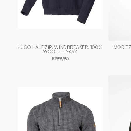
of
Sweden
HUGO HALF ZIP, WINDBREAKER, 100%
MORITZ
WOOL — NAVY
€199,95
MORITZ
HALF
ZIP,
100%
ULL
—