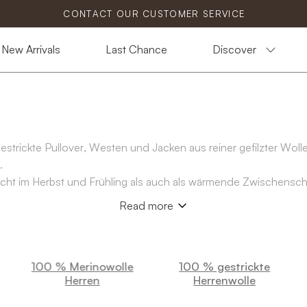
CONTACT OUR CUSTOMER SERVICE
New Arrivals
Last Chance
Discover
trickte Pullover, Westen und Jacken aus reiner gefilzter Wolle
.
ht im Herbst und Frühling als auch als wärmende Zwischenschicht
während sie sich weich auf der Haut anfühlt.
Read more
 Reißverschluss und Weste in mehreren Farben. Alle Modelle 
100 % Merinowolle
100 % gestrickte
Herren
Herrenwolle