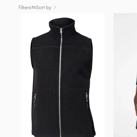
Filters
Sort by
DANTE
VEST,
100%
FILTAD
ULL
—
BLACK
-
Ivanhoe
of
Sweden