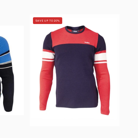
RETRO-
SAVE UP TO 20%
POW
—
NAVY
-
Ivanhoe
C
of
Sweden