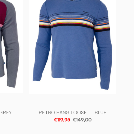
LOOSE
—
BLUE
-
Ivanhoe
of
Sweden
GREY
RETRO HANG LOOSE — BLUE
€119,95
€149,00