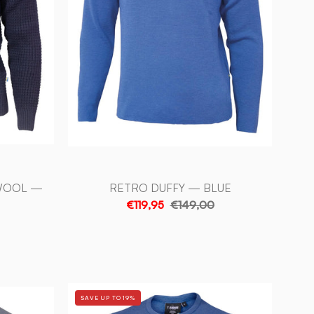
of
Sweden
 WOOL —
RETRO DUFFY — BLUE
€119,95
€149,00
RETRO
SAVE UP TO 19%
HANG
LE