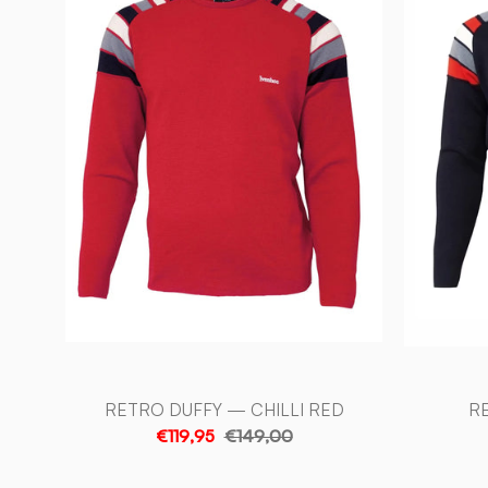
—
CHILLI
RED
-
Ivanhoe
of
Sweden
RETRO DUFFY — CHILLI RED
R
€119,95
€149,00