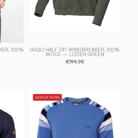
Ivanhoe
of
Sweden
KER, 100%
HUGO HALF ZIP, WINDBREAKER, 100%
WOOL — LODEN GREEN
€199,95
RETRO
SAVE UP TO 19%
DUFFY
—
BLUE
-
Ivanhoe