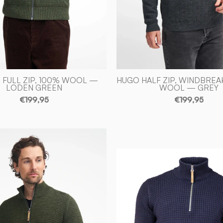
 FULL ZIP, 100% WOOL —
HUGO HALF ZIP, WINDBREA
LODEN GREEN
WOOL — GREY
€199,95
€199,95
MORITZ
HALF
MORITZ
ZIP,
HALF
100%
ZIP,
ULL
100%
—
ULL
LODEN
—
GREEN