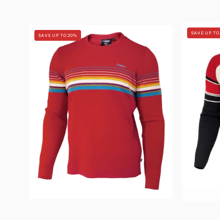
RETRO
SAVE UP TO
SAVE UP TO 20%
HANG
LOOSE
—
CHILLI
RED
-
Ivanhoe
of
Sweden