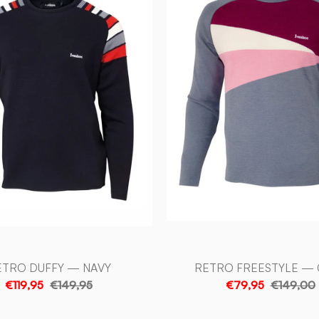
—
—
NAVY
GREY
-
-
Ivanhoe
Ivanhoe
of
of
Sweden
Sweden
ETRO DUFFY — NAVY
RETRO FREESTYLE — 
€119,95
€149,95
€79,95
€149,00