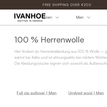
Skip
FREE SHIPPING OVER €200
to
content
Women
Men
100 % Herrenwolle
Hier findest du Herrenbekleidung aus 100 % Wolle – ges
wärmt bei Kälte und ist atmungsaktiv bei mildem Wetter
Die Kleidungsstücke eignen sich sowohl als Außenschic
Struktur, Strapazierfähigkeit und einen robusten Look, 
Wähle zwischen durchgehendem Reißverschluss, halbem
Gebrauch entwickelt.
Full zip pullover | Men
Undyed wool | Men