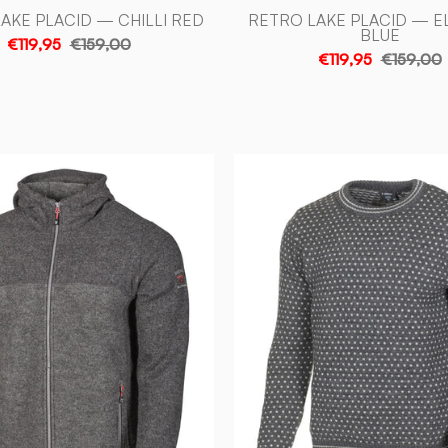
AKE PLACID — CHILLI RED
RETRO LAKE PLACID — E
BLUE
€119,95
€159,00
€119,95
€159,00
RON
SVERRE
HOOD,
CREWNE
100%
100%
FILTAD
ULL
ULL
—
—
GREY
GRAPHITE
-
MARL
Ivanhoe
-
of
Ivanhoe
Sweden
of
Sweden