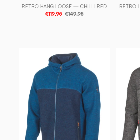
RETRO HANG LOOSE — CHILLI RED
RETRO L
€119,95
€149,95
RON
HOOD,
100%
FILTAD
ULL
—
ELECTRIC
BLUE
-
Ivanhoe
of
Sweden