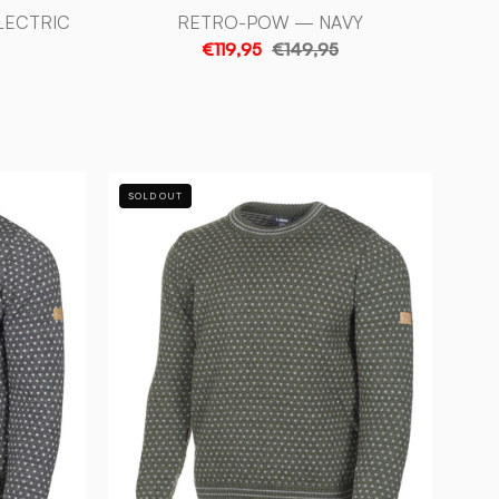
LECTRIC
RETRO-POW — NAVY
€119,95
€149,95
SVERRE
SOLD OUT
CK,
CREWNECK,
100%
ULL
—
LODEN
GREEN
-
Ivanhoe
of
Sweden