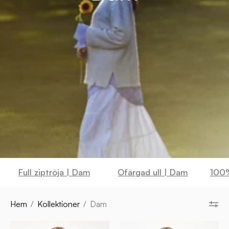
Full ziptröja | Dam
Ofärgad ull | Dam
100%
Hem
/
Kollektioner
/
Dam
NLS
NLS