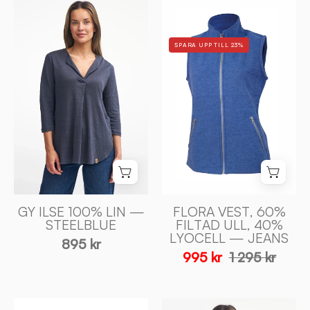
GY
FLORA
ILSE
VEST,
100%
60%
SPARA UPP TILL 23%
LIN
FILTAD
—
ULL,
STEELBLUE
40%
-
LYOCELL
Ivanhoe
—
of
JEANS
Sweden
-
Ivanhoe
of
Sweden
GY ILSE 100% LIN —
FLORA VEST, 60%
STEELBLUE
FILTAD ULL, 40%
LYOCELL — JEANS
895 kr
995 kr
1 295 kr
GY
TUVA