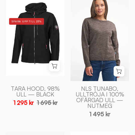
TARA
TUNABO,
HOOD,
ULLTRÖJA
98%
I
SPARA UPP TILL 23%
ULL
100%
—
OFÄRGAD
BLACK
ULL
-
—
Ivanhoe
NUTMEG
of
-
Sweden
Ivanhoe
of
Sweden
TARA HOOD, 98%
NLS TUNABO,
ULL — BLACK
ULLTRÖJA I 100%
OFÄRGAD ULL —
1 295 kr
1 695 kr
NUTMEG
1 495 kr