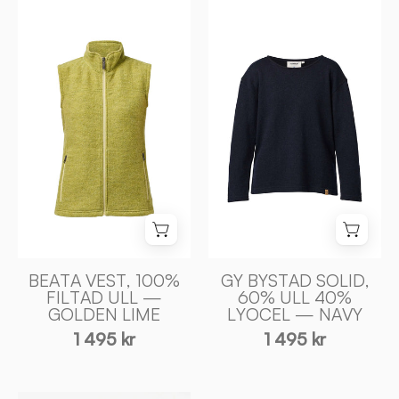
BEATA
GY
VEST,
BYSTAD
100%
SOLID,
FILTAD
60%
ULL
ULL
—
40%
GOLDEN
LYOCEL
LIME
—
-
NAVY
Ivanhoe
-
of
Ivanhoe
Sweden
of
Sweden
BEATA VEST, 100%
GY BYSTAD SOLID,
FILTAD ULL —
60% ULL 40%
GOLDEN LIME
LYOCEL — NAVY
1 495 kr
1 495 kr