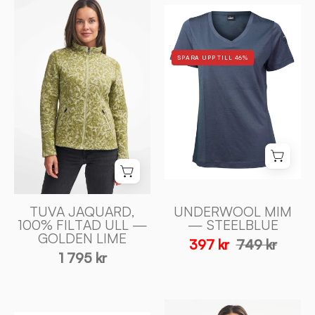
UNDERWOOL
JAQUARD,
MIM
100%
—
FILTAD
SPARA UPP TILL 46%
STEELBLUE
ULL
-
—
Ivanhoe
GOLDEN
of
LIME
Sweden
-
Ivanhoe
of
Sweden
TUVA JAQUARD,
UNDERWOOL MIM
100% FILTAD ULL —
— STEELBLUE
GOLDEN LIME
397 kr
749 kr
1 795 kr
NLS