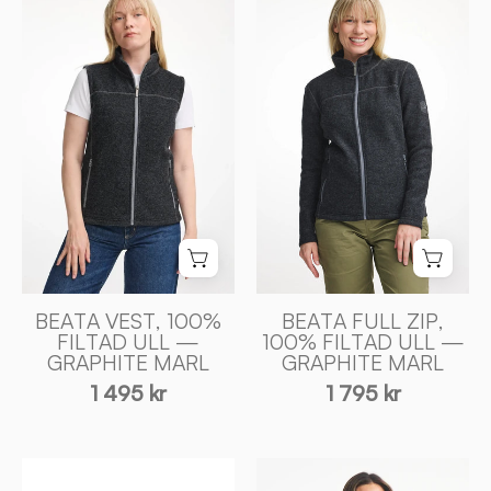
VEST,
FULL
100%
ZIP,
FILTAD
100%
ULL
FILTAD
—
ULL
GRAPHITE
—
MARL
GRAPHITE
-
MARL
Ivanhoe
-
of
Ivanhoe
Sweden
of
Sweden
BEATA VEST, 100%
BEATA FULL ZIP,
FILTAD ULL —
100% FILTAD ULL —
GRAPHITE MARL
GRAPHITE MARL
1 495 kr
1 795 kr
GY
BRODAL