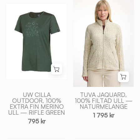
UW
JAQUARD,
CILLA
100%
OUTDOOR,
FILTAD
100%
ULL
EXTRA
—
FIN
NATURMELANG
MERINO
-
ULL
Ivanhoe
—
of
RIFLE
Sweden
GREEN
-
UW CILLA
TUVA JAQUARD,
OUTDOOR, 100%
100% FILTAD ULL —
Ivanhoe
EXTRA FIN MERINO
NATURMELANGE
of
ULL — RIFLE GREEN
1 795 kr
Sweden
795 kr