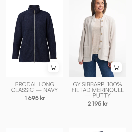
SIBBARP,
LONG
100%
CLASSIC
FILTAD
—
MERINOULL
NAVY
—
-
PUTTY
Ivanhoe
-
of
Ivanhoe
Sweden
of
Sweden
BRODAL LONG
GY SIBBARP, 100%
CLASSIC — NAVY
FILTAD MERINOULL
— PUTTY
1 695 kr
2 195 kr
HEDDA
GY