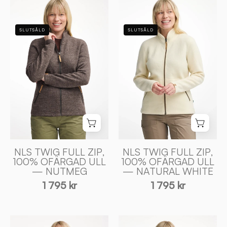
TWIG
TWIG
FULL
FULL
SLUTSÅLD
SLUTSÅLD
ZIP,
ZIP,
100%
100%
OFÄRGAD
OFÄRGAD
ULL
ULL
—
—
NUTMEG
NATURAL
-
WHITE
Ivanhoe
-
of
Ivanhoe
Sweden
of
NLS TWIG FULL ZIP,
NLS TWIG FULL ZIP,
100% OFÄRGAD ULL
100% OFÄRGAD ULL
Sweden
— NUTMEG
— NATURAL WHITE
1 795 kr
1 795 kr
BEATA
BEATA