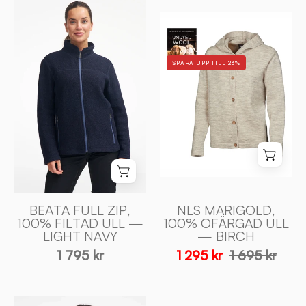
BEATA
NLS
FULL
MARIGOLD,
ZIP,
100%
100%
SPARA UPP TILL 23%
OFÄRGAD
FILTAD
ULL
ULL
—
—
BIRCH
LIGHT
-
NAVY
Ivanhoe
-
of
Ivanhoe
Sweden
of
Sweden
BEATA FULL ZIP,
NLS MARIGOLD,
100% FILTAD ULL —
100% OFÄRGAD ULL
LIGHT NAVY
— BIRCH
1 795 kr
1 295 kr
1 695 kr
TUVA