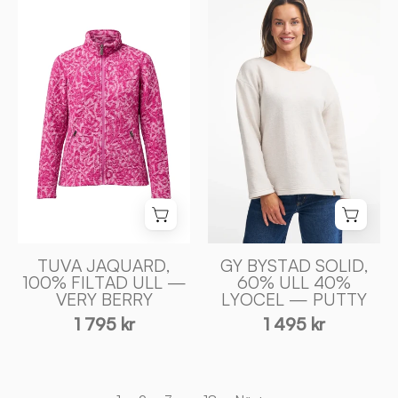
BYSTAD
JAQUARD,
SOLID,
100%
60%
FILTAD
ULL
ULL
40%
—
LYOCEL
VERY
—
BERRY
PUTTY
-
-
Ivanhoe
Ivanhoe
of
of
Sweden
Sweden
TUVA JAQUARD,
GY BYSTAD SOLID,
100% FILTAD ULL —
60% ULL 40%
VERY BERRY
LYOCEL — PUTTY
1 795 kr
1 495 kr