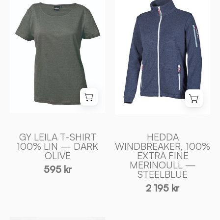
WINDBREAKER
LEILA
100%
T
EXTRA
-
FINE
SHIRT
MERINOULL
100%
—
LIN
STEELBLUE
—
-
DARK
Ivanhoe
OLIVE
of
-
Sweden
Ivanhoe
GY LEILA T-SHIRT
HEDDA
100% LIN — DARK
WINDBREAKER, 100%
of
OLIVE
EXTRA FINE
Sweden
MERINOULL —
595 kr
STEELBLUE
2 195 kr