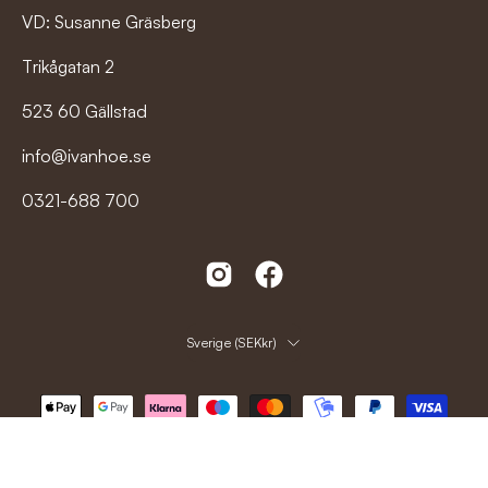
VD: Susanne Gräsberg
Trikågatan 2
523 60 Gällstad
info@ivanhoe.se
0321-688 700
Land
Sverige (SEKkr)