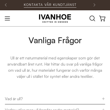
Hoppa
KONTAKTA VÅR KUNDTJÄNST
till
innehåll
ÖPPNA
Öpp
Öppna
SÖKFÄLT
navigationsmenyn
Vanliga Frågor
Ull är ett naturmaterial med egenskaper som gör det
användbart året runt. Här hittar du svar på vanliga frågor
om vad ull är, hur materialet fungerar och varför många
väljer ull i stället för syntet eller andra textilier.
Vad är ull?