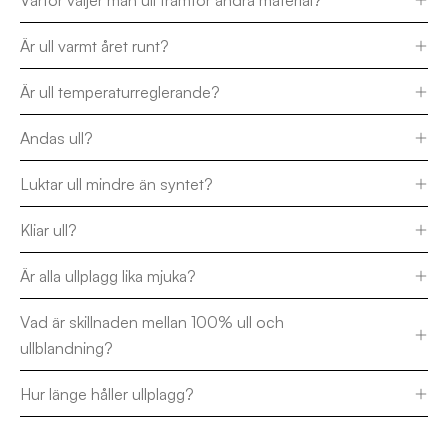
Varför väljer man ull framför andra material?
Är ull varmt året runt?
Är ull temperaturreglerande?
Andas ull?
Luktar ull mindre än syntet?
Kliar ull?
Är alla ullplagg lika mjuka?
Vad är skillnaden mellan 100% ull och
ullblandning?
Hur länge håller ullplagg?