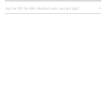
Jag har fått fel eller skadad vara, vad gör jag?
Var hittar jag era köp-, betalnings- och fraktvillkor?