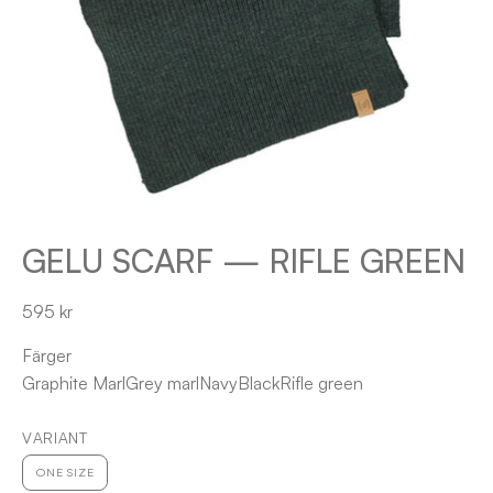
GELU SCARF — RIFLE GREEN
595 kr
Färger
Graphite Marl
Grey marl
Navy
Black
Rifle green
VARIANT
ONE SIZE