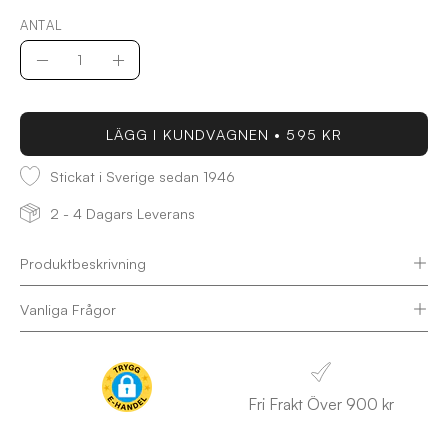
ANTAL
Antal
Minska
Öka
antal
antal
LÄGG I KUNDVAGNEN
595 KR
Stickat i Sverige sedan 1946
2 - 4 Dagars Leverans
Produktbeskrivning
Vanliga Frågor
Fri Frakt Över 900 kr