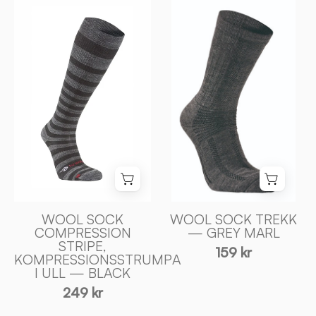
WOOL
WOOL
hela dagen.
SOCK
SOCK
I sortimentet finns skidstrumpor för dam i flera tjocklekar
COMPRESSION
TREKK
— tunnare modeller för pjäxa och alpint, kraftigare
STRIPE,
—
modeller för längdskidor och kalla dagar. Samma strumpor
KOMPRESSIONSSTRUMPA
GREY
fungerar lika bra till slalom, turskidor och vandring i kyla.
I
MARL
Designade och tillverkade i Sverige.
ULL
-
—
Ivanhoe
BLACK
of
-
Sweden
Ivanhoe
of
Sweden
WOOL SOCK
WOOL SOCK TREKK
COMPRESSION
— GREY MARL
STRIPE,
159 kr
KOMPRESSIONSSTRUMPA
I ULL — BLACK
249 kr