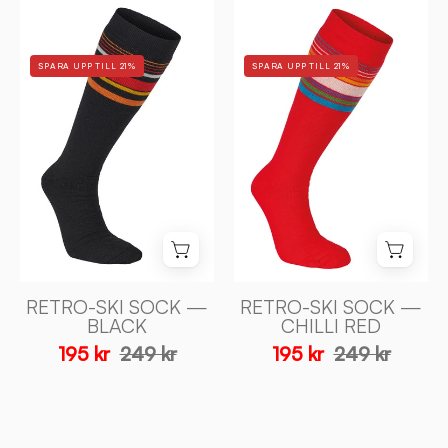
RETRO
RETRO
-
-
SKI
SKI
SPARA UPP TILL 21%
SPARA UPP TILL 21%
SOCK
SOCK
—
—
BLACK
CHILLI
-
RED
Ivanhoe
-
of
Ivanhoe
Sweden
of
Sweden
RETRO-SKI SOCK —
RETRO-SKI SOCK —
BLACK
CHILLI RED
195 kr
249 kr
195 kr
249 kr