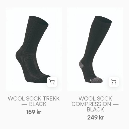
WOOL
WOOL
SOCK
SOCK
TREKK
COMPRESSION
—
—
BLACK
BLACK
-
-
Ivanhoe
Ivanhoe
of
of
Sweden
Sweden
WOOL SOCK TREKK
WOOL SOCK
— BLACK
COMPRESSION —
BLACK
159 kr
249 kr