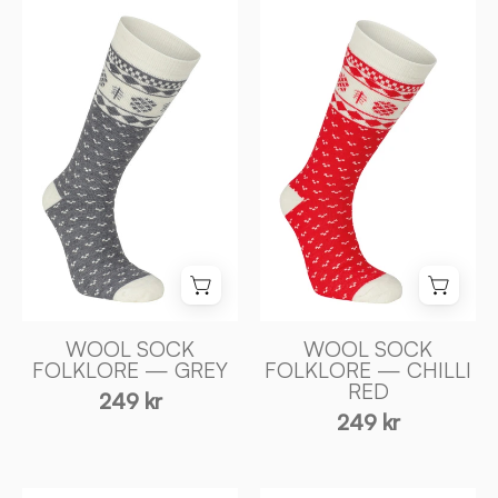
WOOL
WOOL
SOCK
SOCK
FOLKLORE
FOLKLORE
—
—
GREY
CHILLI
-
RED
Ivanhoe
-
of
Ivanhoe
Sweden
of
Sweden
WOOL SOCK
WOOL SOCK
FOLKLORE — GREY
FOLKLORE — CHILLI
RED
249 kr
249 kr