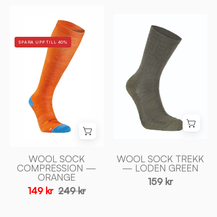
WOOL
WOOL
SOCK
SOCK
COMPRESSION
TREKK
SPARA UPP TILL 40%
—
—
ORANGE
LODEN
-
GREEN
Ivanhoe
-
of
Ivanhoe
Sweden
of
Sweden
WOOL SOCK
WOOL SOCK TREKK
COMPRESSION —
— LODEN GREEN
ORANGE
159 kr
149 kr
249 kr