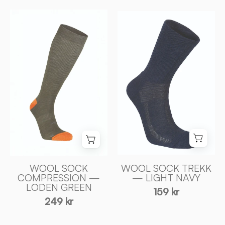
4100004075_Woolsock_comp_075_1
WOOL
SOCK
TREKK
—
LIGHT
NAVY
-
Ivanhoe
of
Sweden
WOOL SOCK
WOOL SOCK TREKK
COMPRESSION —
— LIGHT NAVY
LODEN GREEN
159 kr
249 kr