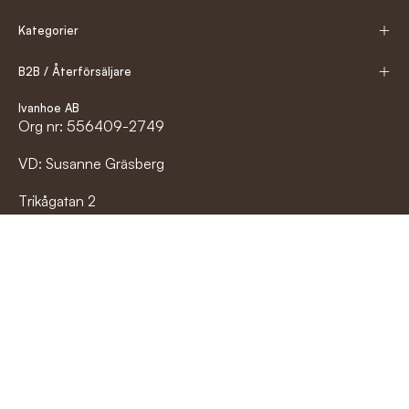
Kategorier
B2B / Återförsäljare
Ivanhoe AB
Org nr: 556409-2749
VD: Susanne Gräsberg
Trikågatan 2
523 60 Gällstad
info@ivanhoe.se
0321-688 700