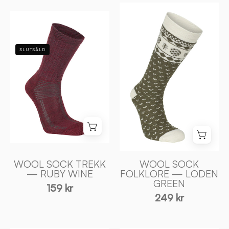
WOOL
WOOL
SOCK
SOCK
FOLKLORE
TREKK
—
SLUTSÅLD
—
LODEN
RUBY
GREEN
WINE
-
-
Ivanhoe
Ivanhoe
of
of
Sweden
Sweden
WOOL SOCK TREKK
WOOL SOCK
— RUBY WINE
FOLKLORE — LODEN
GREEN
159 kr
249 kr