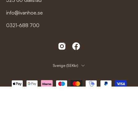
523 60 Gällstad
info@ivanhoe.se
0321-688 700
Land
Sverige (SEKkr)