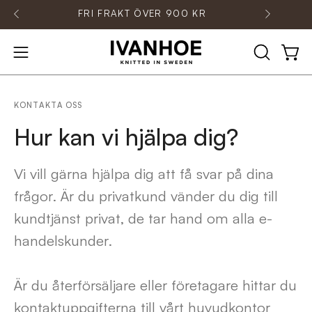
Hoppa
FRI FRAKT ÖVER 900 KR
KO
till
innehåll
ÖPPNA
Öpp
Öppna
SÖKFÄLT
navigationsmenyn
KONTAKTA OSS
Hur kan vi hjälpa dig?
Vi vill gärna hjälpa dig att få svar på dina
frågor. Är du privatkund vänder du dig till
kundtjänst privat, de tar hand om alla e-
handelskunder.
Är du återförsäljare eller företagare hittar du
kontaktuppgifterna till vårt huvudkontor