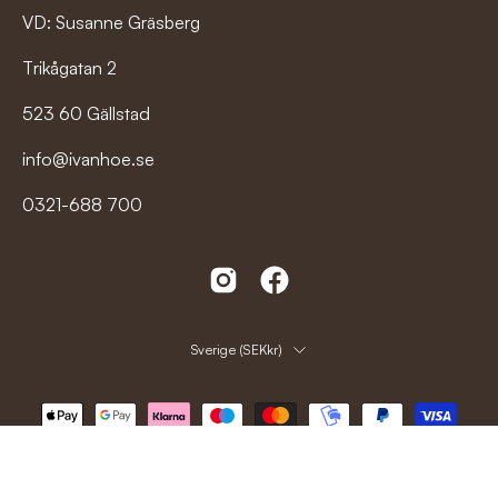
VD: Susanne Gräsberg
Trikågatan 2
523 60 Gällstad
info@ivanhoe.se
0321-688 700
Land
Sverige (SEKkr)