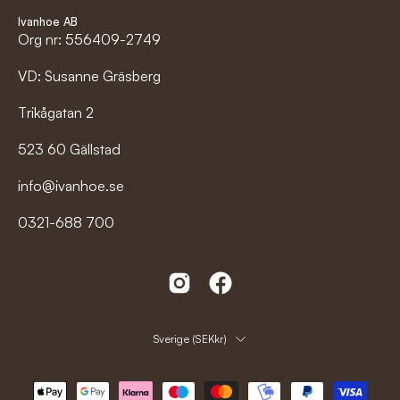
Ivanhoe AB
Org nr: 556409-2749
VD: Susanne Gräsberg
Trikågatan 2
523 60 Gällstad
info@ivanhoe.se
0321-688 700
Land
Sverige (SEKkr)