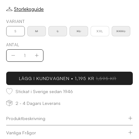
Storleksguide
VARIANT
S
M
L
XL
XXL
XXXL
ANTAL
Antal
Minska
Öka
antal
antal
LÄGG I KUNDVAGNEN
1,195 KR
1,595 KR
Stickat i Sverige sedan 1946
2 - 4 Dagars Leverans
Produktbeskrivning
Vanliga Frågor