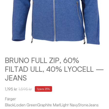
BRUNO FULL ZIP, 60%
FILTAD ULL, 40% LYOCELL —
JEANS
1,195 kr
1,595 kr
Spara
25%
Färger
Black
Loden Green
Graphite Marl
Light Navy
Stone
Jeans