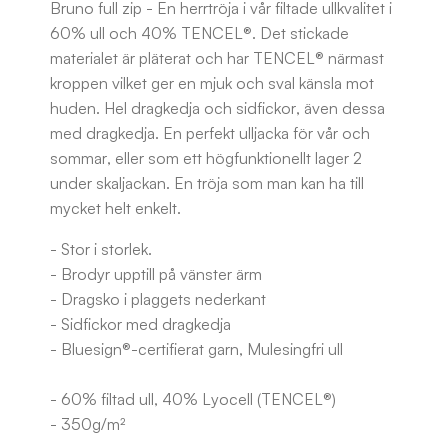
Bruno full zip - En herrtröja i vår filtade ullkvalitet i
60% ull och 40% TENCEL®. Det stickade
materialet är pläterat och har TENCEL® närmast
kroppen vilket ger en mjuk och sval känsla mot
huden. Hel dragkedja och sidfickor, även dessa
med dragkedja. En perfekt ulljacka för vår och
sommar, eller som ett högfunktionellt lager 2
under skaljackan. En tröja som man kan ha till
mycket helt enkelt.
- Stor i storlek.
- Brodyr upptill på vänster ärm
- Dragsko i plaggets nederkant
- Sidfickor med dragkedja
- Bluesign®-certifierat garn, Mulesingfri ull
- 60% filtad ull, 40% Lyocell (TENCEL®)
- 350g/m²