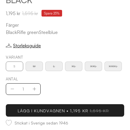
1,195 kr
1,595 kr
Spara
25%
Färger
Black
Rifle green
Steelblue
Storleksguide
VARIANT
S
M
L
XL
XXL
XXXL
ANTAL
Antal
Minska
Öka
antal
antal
LÄGG I KUNDVAGNEN
1,195 KR
1,595 KR
Stickat i Sverige sedan 1946