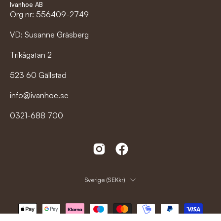
Ivanhoe AB
Org nr: 556409-2749
VD: Susanne Gräsberg
Trikågatan 2
523 60 Gällstad
info@ivanhoe.se
0321-688 700
Land
Sverige (SEKkr)