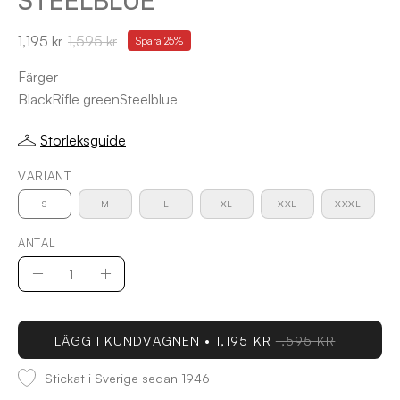
1,195 kr
1,595 kr
Spara
25%
Färger
Black
Rifle green
Steelblue
Storleksguide
VARIANT
S
M
L
XL
XXL
XXXL
ANTAL
Antal
Minska
Öka
antal
antal
LÄGG I KUNDVAGNEN
1,195 KR
1,595 KR
Stickat i Sverige sedan 1946