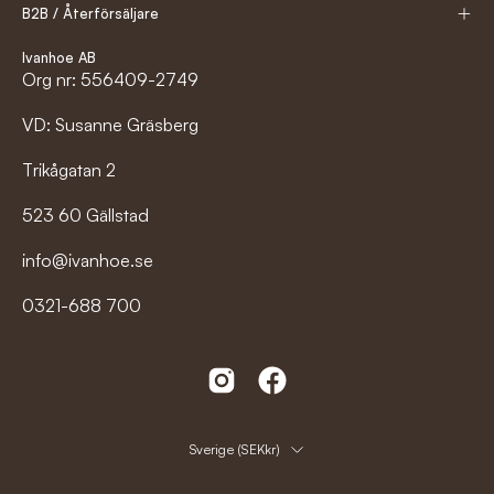
B2B / Återförsäljare
Ivanhoe AB
Org nr: 556409-2749
VD: Susanne Gräsberg
Trikågatan 2
523 60 Gällstad
info@ivanhoe.se
0321-688 700
Land
Sverige (SEKkr)