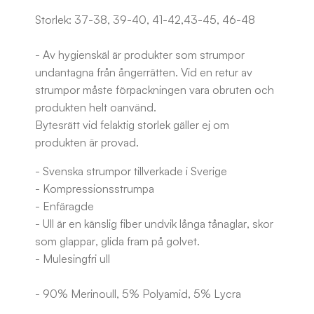
Storlek: 37-38, 39-40, 41-42,43-45, 46-48
- Av hygienskäl är produkter som strumpor
undantagna från ångerrätten. Vid en retur av
strumpor måste förpackningen vara obruten och
produkten helt oanvänd.
Bytesrätt vid felaktig storlek gäller ej om
produkten är provad.
- Svenska strumpor tillverkade i Sverige
- Kompressionsstrumpa
- Enfäragde
- Ull är en känslig fiber undvik långa tånaglar, skor
som glappar, glida fram på golvet.
- Mulesingfri ull
- 90% Merinoull, 5% Polyamid, 5% Lycra