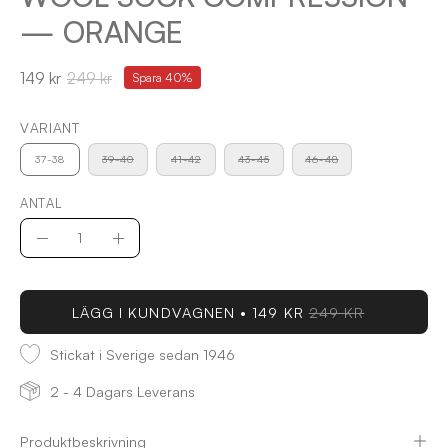
— ORANGE
149 kr
249 kr
Spara
40%
VARIANT
37-38
39-40
41-42
43-45
46-48
ANTAL
Antal
Minska
Öka
antal
antal
LÄGG I KUNDVAGNEN
149 KR
249 KR
Stickat i Sverige sedan 1946
2 - 4 Dagars Leverans
Produktbeskrivning