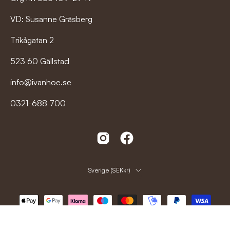
VD: Susanne Gräsberg
Trikågatan 2
523 60 Gällstad
info@ivanhoe.se
0321-688 700
Land
Sverige (SEKkr)