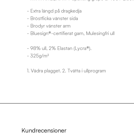
- Extra längd på dragkedja
- Bröstficka vänster sida
- Brodyr vänster arm
- Bluesign®-certifierat garn, Mulesingfri ull
- 98% ull, 2% Elastan (Lycra®).
- 325g/m²
1. Vädra plagget. 2. Tvätta i ullprogram
Kundrecensioner