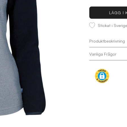
antal
antal
LÄGG I
Stickat i Sveri
Produktbeskrivning
Vanliga Frågor