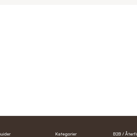
uider
Kategorier
B2B / Återf