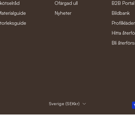
kötselråd
Ofärgad ull
B2B Portal
aterialguide
Nyheter
Bildbank
torleksguide
Profilkläde
Hitta återfö
Bli återförs
Land
Sverige (SEKkr)