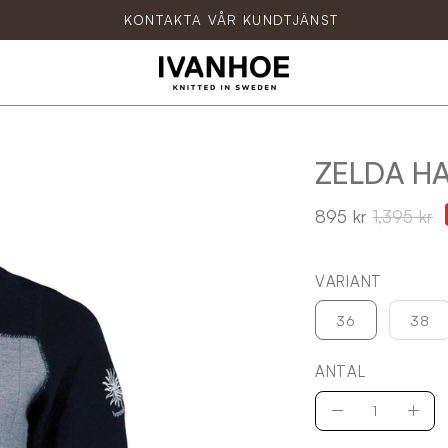
KONTAKTA VÅR KUNDTJÄNST
ZELDA HA
Öppna
bildvisare
895 kr
1,395 kr
VARIANT
36
38
ANTAL
Antal
Minska
Öka