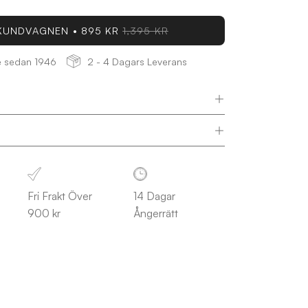
 KUNDVAGNEN
895 KR
1,395 KR
ge sedan 1946
2 - 4 Dagars Leverans
Fri Frakt Över
14 Dagar
900 kr
Ångerrätt