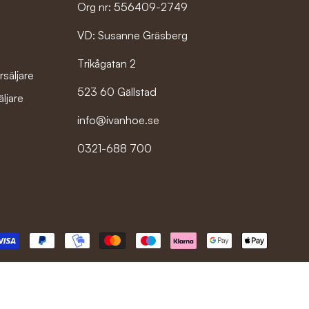
Org nr: 556409-2749
VD: Susanne Gräsberg
r
Trikågatan 2
rsäljare
523 60 Gällstad
äljare
info@ivanhoe.se
0321-688 700