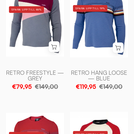
LOOSE
—
SPARA UPP TILL 19%
SPARA UPP TILL 46%
—
GREY
BLUE
-
-
Ivanhoe
Ivanhoe
of
of
Sweden
Sweden
RETRO FREESTYLE —
RETRO HANG LOOSE
GREY
— BLUE
€79,95
€149,00
€119,95
€149,00
RETRO
RETRO
LAKE
HANG
PLACID
LOOSE