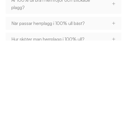
Är 100% ull bra i herrtröjor och stickade
plagg?
När passar herrplagg i 100% ull bäst?
Hur sköter man herrplagg i 100% ull?
Kundtjänst
Ivanhoe of Sweden
Guider
Kategorier
B2B / Återförsäljare