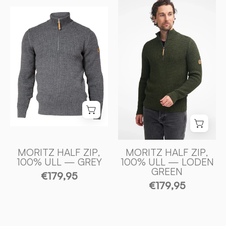
HALF
MORITZ
ZIP,
HALF
100%
ZIP,
ULL
100%
—
ULL
LODEN
—
GREEN
GREY
-
-
Ivanhoe
Ivanhoe
of
of
Sweden
Sweden
MORITZ HALF ZIP,
MORITZ HALF ZIP,
100% ULL — GREY
100% ULL — LODEN
GREEN
€179,95
€179,95