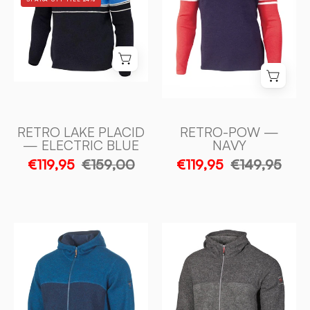
—
-
ELECTRIC
Ivanhoe
BLUE
of
-
Sweden
Ivanhoe
of
Sweden
RETRO LAKE PLACID
RETRO-POW —
— ELECTRIC BLUE
NAVY
€119,95
€159,00
€119,95
€149,95
RON
RON
HOOD,
HOOD,
100%
100%
FILTAD
FILTAD
ULL
ULL