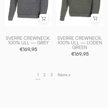
GREY
LODEN
-
GREEN
Ivanhoe
-
of
Ivanhoe
Sweden
of
Sweden
SVERRE CREWNECK,
SVERRE CREWNECK,
100% ULL — GREY
100% ULL — LODEN
GREEN
€169,95
€169,95
1
2
3
Nästa »