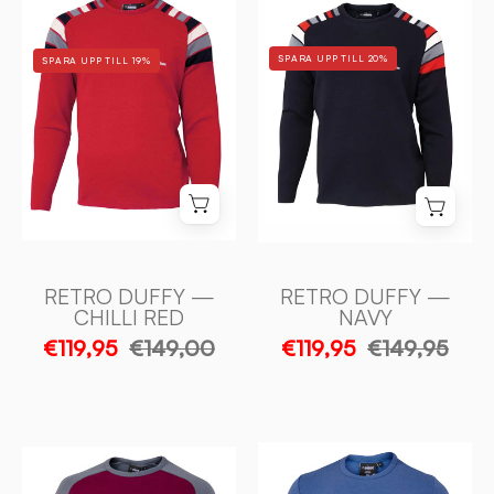
DUFFY
DUFFY
—
—
SPARA UPP TILL 20%
SPARA UPP TILL 19%
NAVY
CHILLI
-
RED
Ivanhoe
-
of
Ivanhoe
Sweden
of
Sweden
RETRO DUFFY —
RETRO DUFFY —
CHILLI RED
NAVY
€119,95
€149,00
€119,95
€149,95
RETRO
RETRO
HANG
FREESTYLE