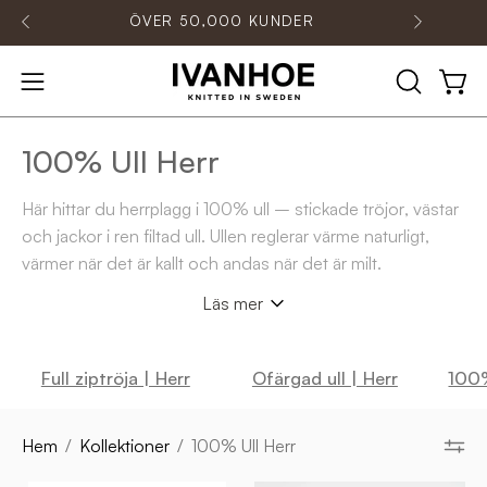
Hoppa
ÖVER 50,000 KUNDER
till
innehåll
ÖPPNA
Öpp
Öppna
SÖKFÄLT
navigationsmenyn
100% Ull Herr
Här hittar du herrplagg i 100% ull – stickade tröjor, västar
och jackor i ren filtad ull. Ullen reglerar värme naturligt,
värmer när det är kallt och andas när det är milt.
Plaggen fungerar lika bra som ytterlager under höst och
Läs mer
vår som värmande mellanlager vintertid. Den täta, filtade
ullen ger struktur, slitstyrka och ett robust uttryck
samtidigt som den känns mjuk mot kroppen.
Full ziptröja | Herr
Ofärgad ull | Herr
100%
Välj mellan helzip, half zip och väst i flera färger. Alla
modeller är utvecklade för lång livslängd och daglig
Hem
/
Kollektioner
/
100% Ull Herr
användning.