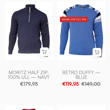
RETRO
MORITZ
DUFFY
HALF
—
ZIP,
SPARA UPP TILL 19%
BLUE
100%
-
ULL
Ivanhoe
—
of
NAVY
Sweden
-
Ivanhoe
of
Sweden
MORITZ HALF ZIP,
RETRO DUFFY —
100% ULL — NAVY
BLUE
€179,95
€119,95
€149,00
RETRO
RETRO