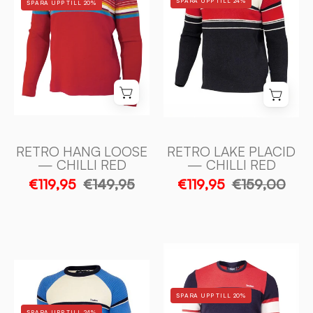
SPARA UPP TILL 24%
SPARA UPP TILL 20%
—
—
CHILLI
CHILLI
RED
RED
-
-
Ivanhoe
Ivanhoe
of
of
Sweden
Sweden
RETRO HANG LOOSE
RETRO LAKE PLACID
— CHILLI RED
— CHILLI RED
€119,95
€149,95
€119,95
€159,00
RETRO-
RETRO
POW
LAKE
—
SPARA UPP TILL 20%
PLACID
NAVY
SPARA UPP TILL 24%