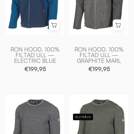
—
—
ELECTRIC
GRAPHITE
BLUE
MARL
-
-
Ivanhoe
Ivanhoe
of
of
Sweden
Sweden
RON HOOD, 100%
RON HOOD, 100%
FILTAD ULL —
FILTAD ULL —
ELECTRIC BLUE
GRAPHITE MARL
€199,95
€199,95
SVERRE
SVERRE
CREWNECK,
CREWNECK,
100%
100%
SLUTSÅLD
ULL
ULL
—
—