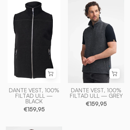
DANTE
DANTE
VEST,
VEST,
100%
100%
FILTAD
FILTAD
ULL
ULL
—
—
BLACK
GREY
-
-
Ivanhoe
Ivanhoe
of
of
Sweden
Sweden
DANTE VEST, 100%
DANTE VEST, 100%
FILTAD ULL —
FILTAD ULL — GREY
BLACK
€159,95
€159,95
DANTE