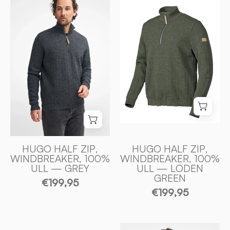
HALF
HUGO
ZIP,
HALF
WINDBREAKER,
ZIP,
100%
WINDBREAKER
ULL
100%
—
ULL
GREY
—
-
LODEN
Ivanhoe
GREEN
of
-
Sweden
Ivanhoe
of
HUGO HALF ZIP,
HUGO HALF ZIP,
WINDBREAKER, 100%
WINDBREAKER, 100%
Sweden
ULL — GREY
ULL — LODEN
GREEN
€199,95
€199,95
MORITZ