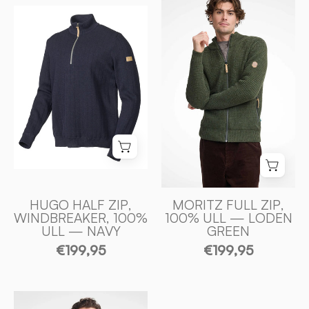
FULL
HUGO
ZIP,
HALF
100%
ZIP,
ULL
WINDBREAKER,
—
100%
LODEN
ULL
GREEN
—
-
NAVY
Ivanhoe
-
of
Ivanhoe
Sweden
of
Sweden
HUGO HALF ZIP,
MORITZ FULL ZIP,
WINDBREAKER, 100%
100% ULL — LODEN
ULL — NAVY
GREEN
€199,95
€199,95
HUGO