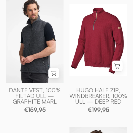
HUGO
VEST,
HALF
100%
ZIP,
FILTAD
WINDBREAKER
ULL
100%
—
ULL
GRAPHITE
—
MARL
DEEP
-
RED
Ivanhoe
-
of
Ivanhoe
Sweden
of
DANTE VEST, 100%
HUGO HALF ZIP,
FILTAD ULL —
WINDBREAKER, 100%
Sweden
GRAPHITE MARL
ULL — DEEP RED
€159,95
€199,95
MORITZ