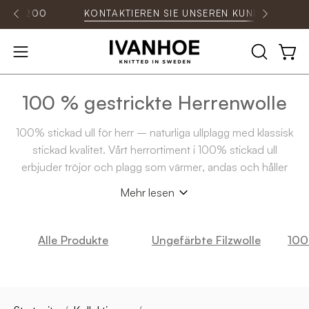
Inhalt
0
KONTAKTIEREN SIE UNSEREN KUNDENSERVICE
überspringen
SUCHLEIS
Ware
Navigationsmenü
ÖFFNEN
öffnen
100 % gestrickte Herrenwolle
100% stickad ull för herr – naturliga ullplagg med klassisk
stickad kvalitet. Vårt herrortiment i 100% stickad ull
erbjuder tröjor och plagg som värmer, andas och håller
formen år efter år.
Mehr lesen
Perfekt för friluftsliv, vardag och allt däremellan – stickad
ull från Ivanhoe of Sweden är ett hållbart val med lång
tradition.
Alle Produkte
Ungefärbte Filzwolle
100