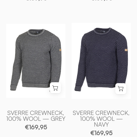
SVERRE
SVERRE
CREWNECK,
CREWNECK,
100%
100%
ULL
ULL
—
—
NAVY
GREY
-
-
Ivanhoe
Ivanhoe
of
of
Sweden
Sweden
SVERRE CREWNECK,
SVERRE CREWNECK,
100% WOOL — GREY
100% WOOL —
NAVY
€169,95
€169,95