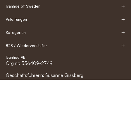
Ivanhoe of Sweden
Anleitungen
Kategorien
B2B / Wiederverkäufer
Ivanhoe AB
Org nr: 556409-2749
Geschäftsführerin: Susanne Gräsberg
Trikågatan 2
523 60 Gällstad
info@ivanhoe.se
0321-688 700