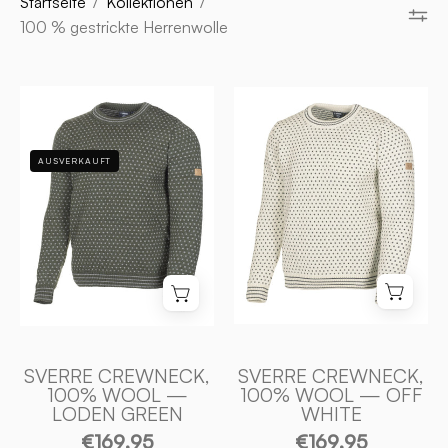
Startseite
/
Kollektionen
/
100 % gestrickte Herrenwolle
SVERRE
SVERRE
CREWNECK,
CREWNECK,
100%
100%
AUSVERKAUFT
ULL
ULL
—
—
LODEN
OFF
GREEN
WHITE
-
-
Ivanhoe
Ivanhoe
of
of
Sweden
Sweden
SVERRE CREWNECK,
SVERRE CREWNECK,
100% WOOL —
100% WOOL — OFF
LODEN GREEN
WHITE
€169,95
€169,95