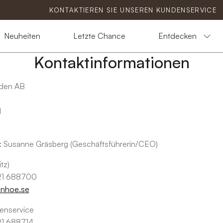
KONTAKTIEREN SIE UNSEREN KUNDENSERVICE
Neuheiten
Letzte Chance
Entdecken
Kontaktinformationen
eden AB
d
:
Susanne Gräsberg (Geschäftsführerin/CEO)
tz)
321 688700
anhoe.se
nservice
21 688714