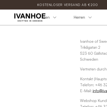
Inhalt
KOSTENLOSER VERSAND AB €200
überspringen
Damen
Herren
Ivanhoe of Sw
Trikågatan 2
523 60 Gällsta
Schweden
Vertreten durch
Kontakt (Hauptsi
Telefon: +46 
E-Mail:
info@iv
Webshop Kunde
Telefon: +46 3