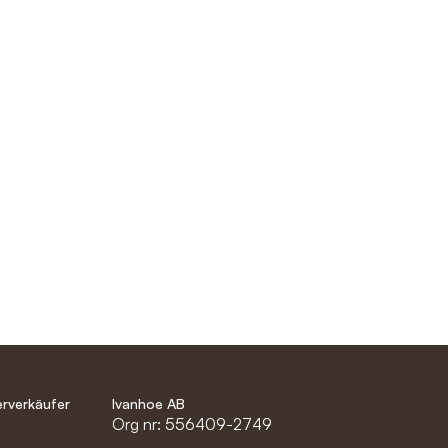
rverkäufer
Ivanhoe AB
l
Org nr: 556409-2749