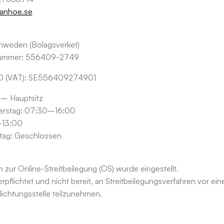
vanhoe.se
Schweden (Bolagsverket)
nummer:
556409-2749
D (VAT):
SE556409274901
 – Hauptsitz
rstag: 07:30–16:00
–13:00
ag: Geschlossen
 zur Online-Streitbeilegung (OS) wurde eingestellt.
erpflichtet und nicht bereit, an Streitbeilegungsverfahren vor ein
ichtungsstelle teilzunehmen.