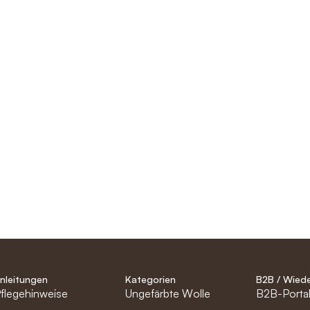
nleitungen
Kategorien
B2B / Wiede
flegehinweise
Ungefärbte Wolle
B2B-Porta