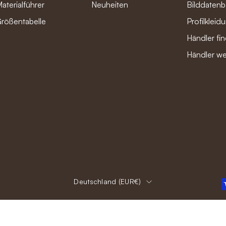
aterialführer
Neuheiten
Bilddaten
rößentabelle
Profilkleid
Händler fi
Händler w
Land
Deutschland (EUR€)