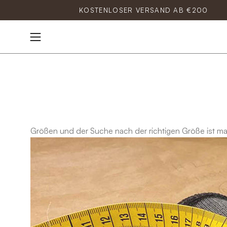
Inhalt
KOSTENLOSER VERSAND AB €200
überspringen
Navigationsmenü
öffnen
Größen und der Suche nach der richtigen Größe ist man