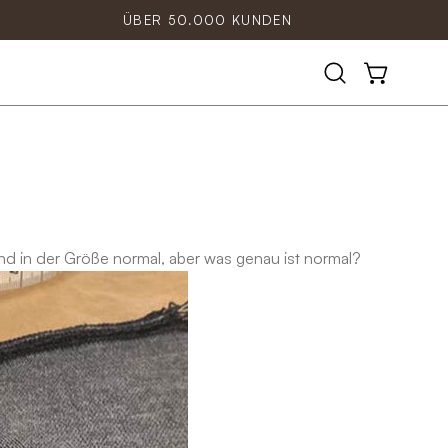
ÜBER 50.000 KUNDEN
Suchleiste
WARENKOR
öffnen
nd in der Größe normal, aber was genau ist normal?