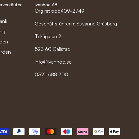
rverkäufer
Ivanhoe AB
l
Org nr: 556409-2749
bank
Geschäftsführerin: Susanne Gräsberg
ung
Trikågatan 2
nden
523 60 Gällstad
erden
info@ivanhoe.se
0321-688 700