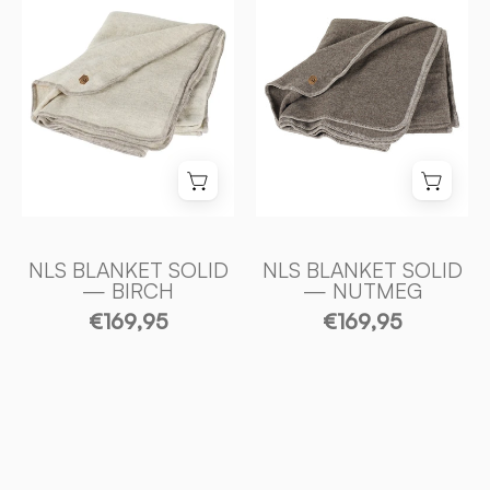
100%
100%
OFÄRGAD
OFÄRGAD
ULL
ULL
–
–
NLS
NLS
BLANKET
BLANKET
SOLID
SOLID
—
—
BIRCH
NUTMEG
-
-
NLS BLANKET SOLID
NLS BLANKET SOLID
— BIRCH
— NUTMEG
Ivanhoe
Ivanhoe
€169,95
€169,95
of
of
Sweden
Sweden