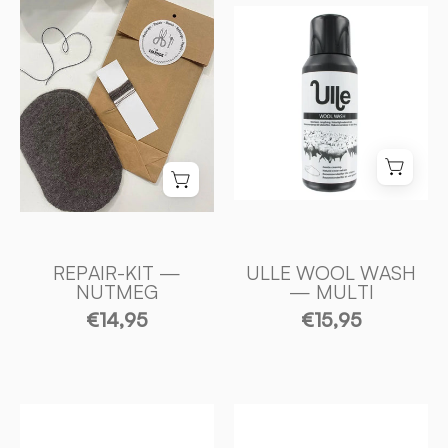
REPAIR
ULLE
-
WOOL
KIT
WASH
—
—
NUTMEG
MULTI
-
-
Ivanhoe
Ivanhoe
of
of
Sweden
Sweden
REPAIR-KIT —
ULLE WOOL WASH
NUTMEG
— MULTI
€14,95
€15,95
ULLPLÄD
ULLPLÄD
I
I