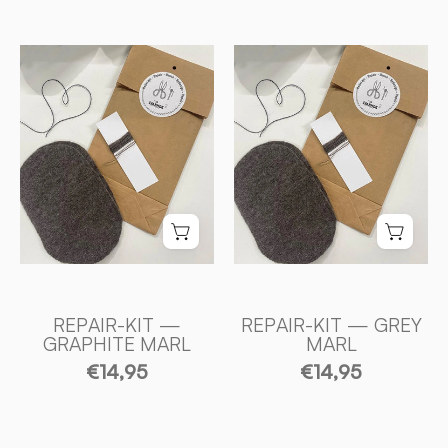
REPAIR
REPAIR
-
-
KIT
KIT
—
—
GRAPHITE
GREY
MARL
MARL
-
-
Ivanhoe
Ivanhoe
of
of
Sweden
Sweden
REPAIR-KIT —
REPAIR-KIT — GREY
GRAPHITE MARL
MARL
€14,95
€14,95