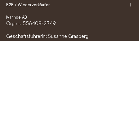
B2B / Wiederverkäufer
Ivanhoe AB
Org nr: 556409-2749
Geschäftsführerin: Susanne Gräsberg
Trikågatan 2
523 60 Gällstad
info@ivanhoe.se
0321-688 700
Land
Deutschland (EUR€)