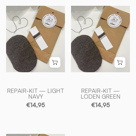
REPAIR
REPAIR
-
-
KIT
KIT
—
—
LIGHT
LODEN
NAVY
GREEN
-
-
Ivanhoe
Ivanhoe
of
of
Sweden
Sweden
REPAIR-KIT — LIGHT
REPAIR-KIT —
NAVY
LODEN GREEN
€14,95
€14,95